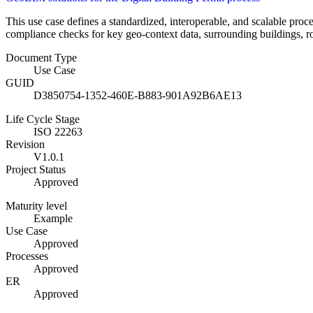
This use case defines a standardized, interoperable, and scalable pro
compliance checks for key geo-context data, surrounding buildings, ro
Document Type
Use Case
GUID
D3850754-1352-460E-B883-901A92B6AE13
Life Cycle Stage
ISO 22263
Revision
V1.0.1
Project Status
Approved
Maturity level
Example
Use Case
Approved
Processes
Approved
ER
Approved