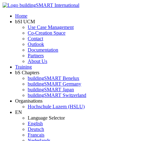
Home
bSI UCM
Use Case Management
Co-Creation Space
Contact
Outlook
Documentation
Partners
About Us
Training
bS Chapters
buildingSMART Benelux
buildingSMART Germany
buildingSMART Japan
buildingSMART Switzerland
Organisations
Hochschule Luzern (HSLU)
EN
Language Selector
English
Deutsch
Français
Nederlands