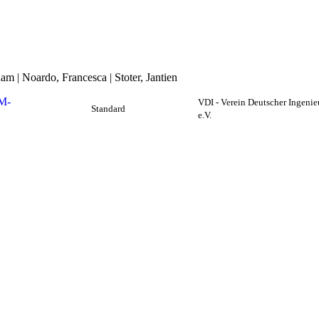
am | Noardo, Francesca | Stoter, Jantien
IM-
VDI - Verein Deutscher Ingenie
Standard
e.V.