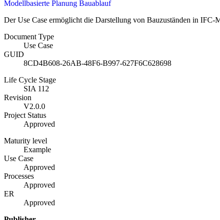
Modellbasierte Planung Bauablauf
Der Use Case ermöglicht die Darstellung von Bauzuständen in IFC-M
Document Type
Use Case
GUID
8CD4B608-26AB-48F6-B997-627F6C628698
Life Cycle Stage
SIA 112
Revision
V2.0.0
Project Status
Approved
Maturity level
Example
Use Case
Approved
Processes
Approved
ER
Approved
Publisher