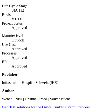
Life Cycle Stage
SIA 112
Revision
V1.1.0
Project Status
Approved
Maturity level
Outlook
Use Case
Approved
Processes
Approved
ER
Approved
Publisher
Infrastruktur Hospital Schweiz (IHS)
Author
Weber, Cyrill | Cristina Greco | Volker Büche
GeoBIM solutions for the Digital Building Permit process