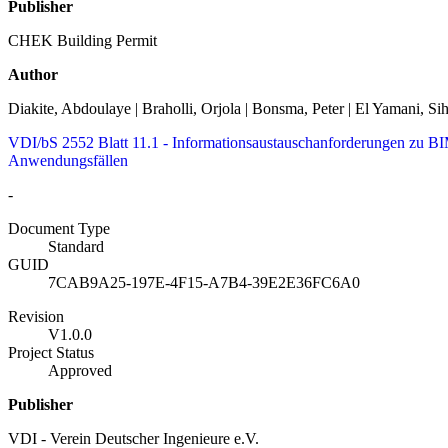
Publisher
CHEK Building Permit
Author
Diakite, Abdoulaye | Braholli, Orjola | Bonsma, Peter | El Yamani, Sih
VDI/bS 2552 Blatt 11.1 - Informationsaustauschanforderungen zu B
Anwendungsfällen
-
Document Type
Standard
GUID
7CAB9A25-197E-4F15-A7B4-39E2E36FC6A0
Revision
V1.0.0
Project Status
Approved
Publisher
VDI - Verein Deutscher Ingenieure e.V.