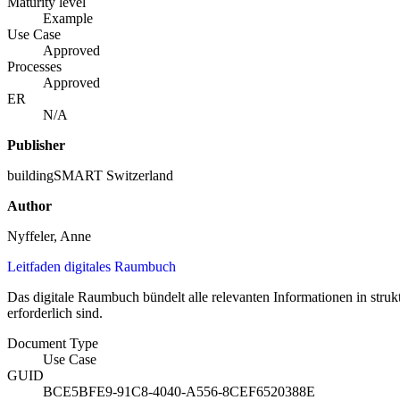
Maturity level
Example
Use Case
Approved
Processes
Approved
ER
N/A
Publisher
buildingSMART Switzerland
Author
Nyffeler, Anne
Leitfaden digitales Raumbuch
Das digitale Raumbuch bündelt alle relevanten Informationen in struk
erforderlich sind.
Document Type
Use Case
GUID
BCE5BFE9-91C8-4040-A556-8CEF6520388E