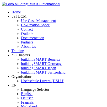
Home
bSI UCM
Use Case Management
Co-Creation Space
Contact
Outlook
Documentation
Partners
About Us
Training
bS Chapters
buildingSMART Benelux
buildingSMART Germany
buildingSMART Japan
buildingSMART Switzerland
Organisations
Hochschule Luzern (HSLU)
EN
Language Selector
English
Deutsch
Français
Nederlands