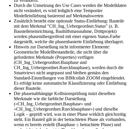
zu verändern.
Durch die Umsetzung des Use Cases werden die Modelldaten
nicht verändert, es wird lediglich eine Temporäre
Modelleinfärbung basierend auf Merkmalswerten
Zusätzlich besteht eine optionale Status-Einfärbung: Bauteile
mit dem Merkmal "CH_Ing_Uebergeordnet.Status" (z. B.
Baustelleneinrichtung, Bauhilfsmassnahme, Drittprojekt)
werden phasenübergreifend mit einer eigenen Status-Farbe
dargestellt, welche die phasenbasierte Einfärbung überlagert.
Hinweis zur Darstellung nicht informierter Elemente:
Geometrische Modellbestandteile, die nicht über die
geforderten Merkmale (Properties) verfügen
(CH_Ing_Uebergeordnet.Bauphase und
CH_Ing_Uebergeordnet.Rueckbauphase), werden durch die
Smartviews nicht angepasst und bleiben gemäss den
Standard-Einstellungen von BIMcollab ZOOM eingeblendet.
Es erfolgt keine automatische Klassifizierung oder Einfärbung
dieser Bauteile.
Die phasenabhängige Kollisionsprüfung nutzt dieselben
Merkmale wie die farbliche Darstellung
(«CH_Ing_Uebergeordnet.Bauphase» und
«CH_Ing_Uebergeordnet.Rueckbauphase») und dieselbe
Logik – geprüft wird, was in einer Phase wirklich gleichzeitig
steht. Ein Bauteil gilt in der betrachteten Phase als vorhanden,
wenn es bereits erstellt (Bauphase ≤ betrachtete Phase) und