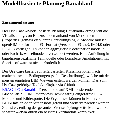
Modellbasierte Planung Bauablauf
Zusammenfassung
Der Use Case «Modellbasierte Planung Bauablauf» ermöglicht die
Visualisierung von Bauzuständen anhand von Merkmalen
(Properties) gemäss etablierter Darstellungslogik. Modelle müssen
openBIM-konform im IFC-Format (Versionen IFC2x3, IFC4.0 oder
IFC4.3) vorliegen. Es können aggregierte Koordinationsmodelle
oder Fach- bzw. Teilmodelle verwendet werden. Eine Aufteilung in
bauphasenspezifische Teilmodelle oder komplexe Simulationen mit
Spezialsoftware ist nicht erforderlich.
Der Use Case basiert auf regelbasierten Klassifikationen nach
mathematischen Bedingungen (siehe Beschreibung), welche mit den
meisten gängigen BIM-Viewern erstellt werden können. Das zum
UseCase gehörige Tool (verfügbar via Github
BSAG_IFC2Bauablauf
) erstellt die auf XML-basierenden
BIMcollab ZOOM SmartViews, sowie farbig eingefärbte IFC-
Modelle und Bildexporte. Die Ergebnisse können in Form von
BCF-Dateien oder Screenshots geteilt und weiterverwendet werden.
Ziel ist es, entlang der gesamten Wertschöpfungskette Mehrwert zu
schaffen – etwa durch ein besseres Verständnis komplexer