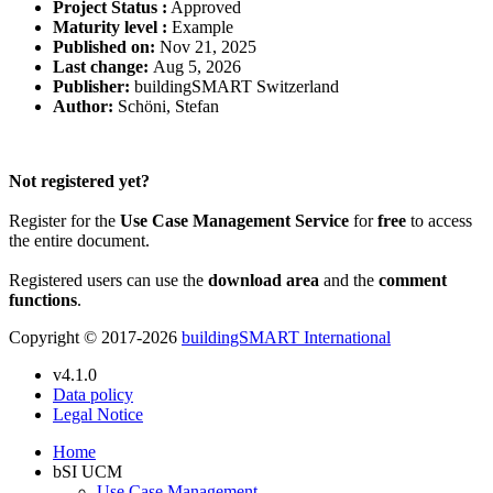
Project Status :
Approved
Maturity level :
Example
Published on:
Nov 21, 2025
Last change:
Aug 5, 2026
Publisher:
buildingSMART Switzerland
Author:
Schöni, Stefan
Please Login to get the full Use Case
Not registered yet?
Register for the
Use Case Management Service
for
free
to access
the entire document.
Registered users can use the
download area
and the
comment
functions
.
Copyright © 2017-2026
buildingSMART International
v4.1.0
Data policy
Legal Notice
Home
bSI UCM
Use Case Management