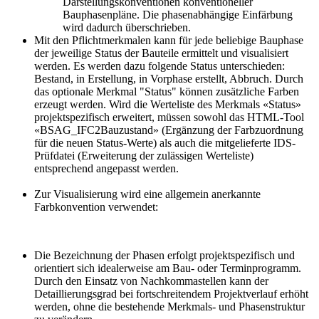
Darstellungskonventionen konventioneller
Bauphasenpläne. Die phasenabhängige Einfärbung
wird dadurch überschrieben.
Mit den Pflichtmerkmalen kann für jede beliebige Bauphase
der jeweilige Status der Bauteile ermittelt und visualisiert
werden. Es werden dazu folgende Status unterschieden:
Bestand, in Erstellung, in Vorphase erstellt, Abbruch. Durch
das optionale Merkmal "Status" können zusätzliche Farben
erzeugt werden. Wird die Werteliste des Merkmals «Status»
projektspezifisch erweitert, müssen sowohl das HTML-Tool
«BSAG_IFC2Bauzustand» (Ergänzung der Farbzuordnung
für die neuen Status-Werte) als auch die mitgelieferte IDS-
Prüfdatei (Erweiterung der zulässigen Werteliste)
entsprechend angepasst werden.
Zur Visualisierung wird eine allgemein anerkannte
Farbkonvention verwendet:
Die Bezeichnung der Phasen erfolgt projektspezifisch und
orientiert sich idealerweise am Bau- oder Terminprogramm.
Durch den Einsatz von Nachkommastellen kann der
Detaillierungsgrad bei fortschreitendem Projektverlauf erhöht
werden, ohne die bestehende Merkmals- und Phasenstruktur