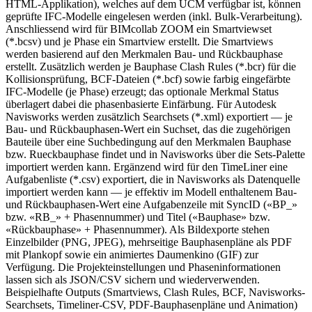
HTML-Applikation), welches auf dem UCM verfügbar ist, können
geprüfte IFC-Modelle eingelesen werden (inkl. Bulk-Verarbeitung).
Anschliessend wird für BIMcollab ZOOM ein Smartviewset
(*.bcsv) und je Phase ein Smartview erstellt. Die Smartviews
werden basierend auf den Merkmalen Bau- und Rückbauphase
erstellt. Zusätzlich werden je Bauphase Clash Rules (*.bcr) für die
Kollisionsprüfung, BCF-Dateien (*.bcf) sowie farbig eingefärbte
IFC-Modelle (je Phase) erzeugt; das optionale Merkmal Status
überlagert dabei die phasenbasierte Einfärbung. Für Autodesk
Navisworks werden zusätzlich Searchsets (*.xml) exportiert — je
Bau- und Rückbauphasen-Wert ein Suchset, das die zugehörigen
Bauteile über eine Suchbedingung auf den Merkmalen Bauphase
bzw. Rueckbauphase findet und in Navisworks über die Sets-Palette
importiert werden kann. Ergänzend wird für den TimeLiner eine
Aufgabenliste (*.csv) exportiert, die in Navisworks als Datenquelle
importiert werden kann — je effektiv im Modell enthaltenem Bau-
und Rückbauphasen-Wert eine Aufgabenzeile mit SyncID («BP_»
bzw. «RB_» + Phasennummer) und Titel («Bauphase» bzw.
«Rückbauphase» + Phasennummer). Als Bildexporte stehen
Einzelbilder (PNG, JPEG), mehrseitige Bauphasenpläne als PDF
mit Plankopf sowie ein animiertes Daumenkino (GIF) zur
Verfügung. Die Projekteinstellungen und Phaseninformationen
lassen sich als JSON/CSV sichern und wiederverwenden.
Beispielhafte Outputs (Smartviews, Clash Rules, BCF, Navisworks-
Searchsets, Timeliner-CSV, PDF-Bauphasenpläne und Animation)