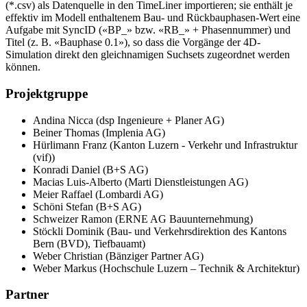
(*.csv) als Datenquelle in den TimeLiner importieren; sie enthält je
effektiv im Modell enthaltenem Bau- und Rückbauphasen-Wert eine
Aufgabe mit SyncID («BP_» bzw. «RB_» + Phasennummer) und
Titel (z. B. «Bauphase 0.1»), so dass die Vorgänge der 4D-
Simulation direkt den gleichnamigen Suchsets zugeordnet werden
können.
Projektgruppe
Andina Nicca (dsp Ingenieure + Planer AG)
Beiner Thomas (Implenia AG)
Hürlimann Franz (Kanton Luzern - Verkehr und Infrastruktur
(vif))
Konradi Daniel (B+S AG)
Macias Luis-Alberto (Marti Dienstleistungen AG)
Meier Raffael (Lombardi AG)
Schöni Stefan (B+S AG)
Schweizer Ramon (ERNE AG Bauunternehmung)
Stöckli Dominik (Bau- und Verkehrsdirektion des Kantons
Bern (BVD), Tiefbauamt)
Weber Christian (Bänziger Partner AG)
Weber Markus (Hochschule Luzern – Technik & Architektur)
Partner