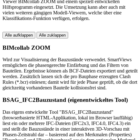
Viewer BIMcollab ZOOM und einem speziell entwickelten
Hilfsprogramm eingesetzt. Die Umsetzung kann aber auch mit
vielen weiteren gängigen Modell-Viewern, welche über eine
Klassifikations-Funktion verfügen, erfolgen.
Alle aufklappen
Alle zuklappen
BIMcollab ZOOM
Wird zur Visualisierung der Bauzustände verwendet. SmartViews
ermöglichen die phasengerechte Einfärbung und das Filtern von
Bauteilen. Ergebnisse können als BCF-Dateien exportiert und geteilt
werden. Zusätzlich lassen sich die pro Bauphase erzeugten Clash
Rules (*.bcr) einlesen; damit wird für jede Phase geprüft, ob die dort
gleichzeitig vorhandenen Bauteile kollisionsfrei sind.
BSAG_IFC2Bauzustand (eigenentwickeltes Tool)
Das eigens entwickelte Tool "BSAG_IFC2Bauzustand"
(browserbasierte HTML-Applikation, lokal im Browser lauffähig)
liest ein oder mehrere IFC-Dateien (IFC2x3, IFC4.0, IFC4.3) ein
und stellt die Bauzustände in einer interaktiven 3D-Vorschau mit
Phasen-Zeitstrahl dar – basierend auf den Merkmalen (Properties)