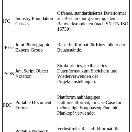
Offenes, standardisiertes Dateiformat
Industry Foundation
zur Beschreibung von digitalen
IFC
Classes
Bauwerksmodellen (nach SN EN ISO
16739)
Joint Photographic
Rasterbildformat für Einzelbilder der
JPEG
Experts Group
Bauzustände.
Strukturiertes, textbasiertes
JavaScript Object
Datenformat zum Speichern und
JSON
Notation
Wiederverwenden der
Projekteinstellungen.
Plattformunabhängiges
Portable Document
Dokumentformat; im Use Case für
PDF
Format
mehrseitige Bauphasenpläne mit
Plankopf verwendet
Verlustfreies Rasterbildformat für
Portable Network