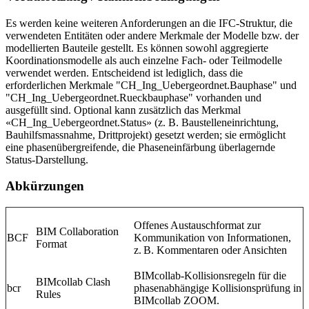
Es werden keine weiteren Anforderungen an die IFC-Struktur, die
verwendeten Entitäten oder andere Merkmale der Modelle bzw. der
modellierten Bauteile gestellt. Es können sowohl aggregierte
Koordinationsmodelle als auch einzelne Fach- oder Teilmodelle
verwendet werden. Entscheidend ist lediglich, dass die
erforderlichen Merkmale "CH_Ing_Uebergeordnet.Bauphase" und
"CH_Ing_Uebergeordnet.Rueckbauphase" vorhanden und
ausgefüllt sind. Optional kann zusätzlich das Merkmal
«CH_Ing_Uebergeordnet.Status» (z. B. Baustelleneinrichtung,
Bauhilfsmassnahme, Drittprojekt) gesetzt werden; sie ermöglicht
eine phasenübergreifende, die Phaseneinfärbung überlagernde
Status-Darstellung.
Abkürzungen
Offenes Austauschformat zur
BIM Collaboration
BCF
Kommunikation von Informationen,
Format
z. B. Kommentaren oder Ansichten
BIMcollab-Kollisionsregeln für die
BIMcollab Clash
bcr
phasenabhängige Kollisionsprüfung in
Rules
BIMcollab ZOOM.