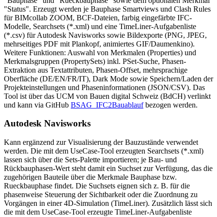
"Bauphase" und "Rueckbauphase" sowie dem optionalen Merkmal
"Status". Erzeugt werden je Bauphase Smartviews und Clash Rules
für BIMcollab ZOOM, BCF-Dateien, farbig eingefärbte IFC-
Modelle, Searchsets (*.xml) und eine TimeLiner-Aufgabenliste
(*.csv) für Autodesk Navisworks sowie Bildexporte (PNG, JPEG,
mehrseitiges PDF mit Plankopf, animiertes GIF/Daumenkino).
Weitere Funktionen: Auswahl von Merkmalen (Properties) und
Merkmalsgruppen (PropertySets) inkl. PSet-Suche, Phasen-
Extraktion aus Textattributen, Phasen-Offset, mehrsprachige
Oberfläche (DE/EN/FR/IT), Dark Mode sowie Speichern/Laden der
Projekteinstellungen und Phaseninformationen (JSON/CSV). Das
Tool ist über das UCM von Bauen digital Schweiz (BdCH) verlinkt
und kann via GitHub
BSAG_IFC2Bauablauf
bezogen werden.
Autodesk Navisworks
Kann ergänzend zur Visualisierung der Bauzustände verwendet
werden. Die mit dem UseCase-Tool erzeugten Searchsets (*.xml)
lassen sich über die Sets-Palette importieren; je Bau- und
Rückbauphasen-Wert steht damit ein Suchset zur Verfügung, das die
zugehörigen Bauteile über die Merkmale Bauphase bzw.
Rueckbauphase findet. Die Suchsets eignen sich z. B. für die
phasenweise Steuerung der Sichtbarkeit oder die Zuordnung zu
Vorgängen in einer 4D-Simulation (TimeLiner). Zusätzlich lässt sich
die mit dem UseCase-Tool erzeugte TimeLiner-Aufgabenliste