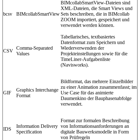
BIMcollabSmartView-Dateien sind
XML-Dateien, die Smart Views und
bcsv
BIMcollabSmartView
Sets beschreiben, die in BIMcollab
ZOOM importiert, gespeichert und
verwendet werden können.
Tabellarisches, textbasiertes
Datenformat zum Speichern und
Comma-Separated
Wiederverwenden der
CSV
Values
Projekteinstellungen sowie für die
TimeLiner-Aufgabenliste
(Navisworks).
Bildformat, das mehrere Einzelbilder
zu einer Animation zusammenfasst; im
Graphics Interchange
GIF
Use Case für das animierte
Format
Daumenkino der Bauphasenabfolge
verwendet.
Format zur formalen Beschreibung
Information Delivery
von Informationsanforderungen an
IDS
Specification
digitale Bauwerksmodelle in Form
von Prüfregeln