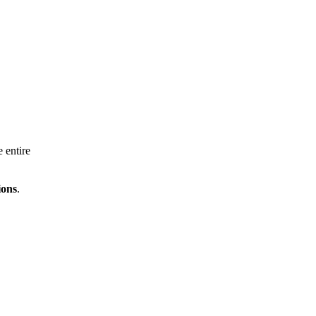
e entire
ions
.