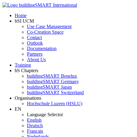
Home
bSI UCM
Use Case Management
Co-Creation Space
Contact
Outlook
Documentation
Partners
About Us
Training
bS Chapters
buildingSMART Benelux
buildingSMART Germany
buildingSMART Japan
buildingSMART Switzerland
Organisations
Hochschule Luzern (HSLU)
EN
Language Selector
English
Deutsch
Français
Nederlands