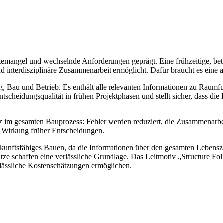
mangel und wechselnde Anforderungen geprägt. Eine frühzeitige, betr
e und interdisziplinäre Zusammenarbeit ermöglicht. Dafür braucht es ein
g, Bau und Betrieb. Es enthält alle relevanten Informationen zu Raumf
ntscheidungsqualität in frühen Projektphasen und stellt sicher, dass di
nz im gesamten Bauprozess: Fehler werden reduziert, die Zusammenarbeit
e Wirkung früher Entscheidungen.
 zukunftsfähiges Bauen, da die Informationen über den gesamten Leben
tze schaffen eine verlässliche Grundlage. Das Leitmotiv „Structure Fol
lässliche Kostenschätzungen ermöglichen.