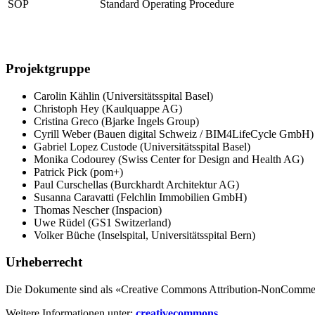
SOP
Standard Operating Procedure
Projektgruppe
Carolin Kählin (Universitätsspital Basel)
Christoph Hey (Kaulquappe AG)
Cristina Greco (Bjarke Ingels Group)
Cyrill Weber (Bauen digital Schweiz / BIM4LifeCycle GmbH)
Gabriel Lopez Custode (Universitätsspital Basel)
Monika Codourey (Swiss Center for Design and Health AG)
Patrick Pick (pom+)
Paul Curschellas (Burckhardt Architektur AG)
Susanna Caravatti (Felchlin Immobilien GmbH)
Thomas Nescher (Inspacion)
Uwe Rüdel (GS1 Switzerland)
Volker Büche (Inselspital, Universitätsspital Bern)
Urheberrecht
Die Dokumente sind als «Creative Commons Attribution-NonCommercia
Weitere Informationen unter:
creativecommons