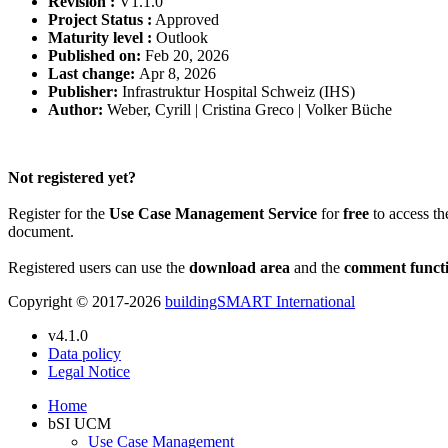
Revision :
V1.1.0
Project Status :
Approved
Maturity level :
Outlook
Published on:
Feb 20, 2026
Last change:
Apr 8, 2026
Publisher:
Infrastruktur Hospital Schweiz (IHS)
Author:
Weber, Cyrill | Cristina Greco | Volker Büche
Please Login to get the full Use Case
Not registered yet?
Register for the
Use Case Management Service
for
free
to access th
document.
Registered users can use the
download area
and the
comment funct
Copyright © 2017-2026
buildingSMART International
v4.1.0
Data policy
Legal Notice
Home
bSI UCM
Use Case Management