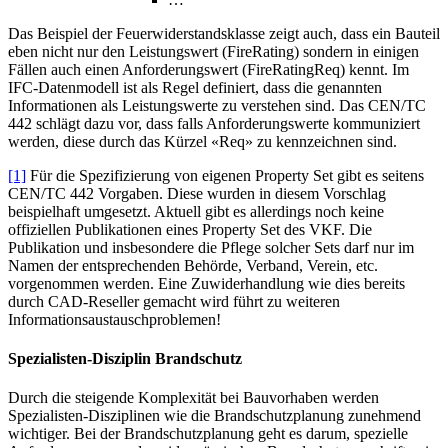
Das Beispiel der Feuerwiderstandsklasse zeigt auch, dass ein Bauteil
eben nicht nur den Leistungswert (FireRating) sondern in einigen
Fällen auch einen Anforderungswert (FireRatingReq) kennt. Im
IFC-Datenmodell ist als Regel definiert, dass die genannten
Informationen als Leistungswerte zu verstehen sind. Das CEN/TC
442 schlägt dazu vor, dass falls Anforderungswerte kommuniziert
werden, diese durch das Kürzel «Req» zu kennzeichnen sind.
[1]
Für die Spezifizierung von eigenen Property Set gibt es seitens
CEN/TC 442 Vorgaben. Diese wurden in diesem Vorschlag
beispielhaft umgesetzt. Aktuell gibt es allerdings noch keine
offiziellen Publikationen eines Property Set des VKF. Die
Publikation und insbesondere die Pflege solcher Sets darf nur im
Namen der entsprechenden Behörde, Verband, Verein, etc.
vorgenommen werden. Eine Zuwiderhandlung wie dies bereits
durch CAD-Reseller gemacht wird führt zu weiteren
Informationsaustauschproblemen!
Spezialisten-Disziplin Brandschutz
Durch die steigende Komplexität bei Bauvorhaben werden
Spezialisten-Disziplinen wie die Brandschutzplanung zunehmend
wichtiger. Bei der Brandschutzplanung geht es darum, spezielle