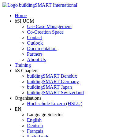
Home
bSI UCM
Use Case Management
Co-Creation Space
Contact
Outlook
Documentation
Partners
About Us
Training
bS Chapters
buildingSMART Benelux
buildingSMART Germany
buildingSMART Japan
buildingSMART Switzerland
Organisations
Hochschule Luzern (HSLU)
EN
Language Selector
English
Deutsch
Français
Nederlands