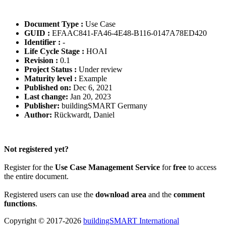
Document Type :
Use Case
GUID :
EFAAC841-FA46-4E48-B116-0147A78ED420
Identifier :
-
Life Cycle Stage :
HOAI
Revision :
0.1
Project Status :
Under review
Maturity level :
Example
Published on:
Dec 6, 2021
Last change:
Jan 20, 2023
Publisher:
buildingSMART Germany
Author:
Rückwardt, Daniel
Please Login to get the full Use Case
Not registered yet?
Register for the
Use Case Management Service
for
free
to access
the entire document.
Registered users can use the
download area
and the
comment
functions
.
Copyright © 2017-2026
buildingSMART International