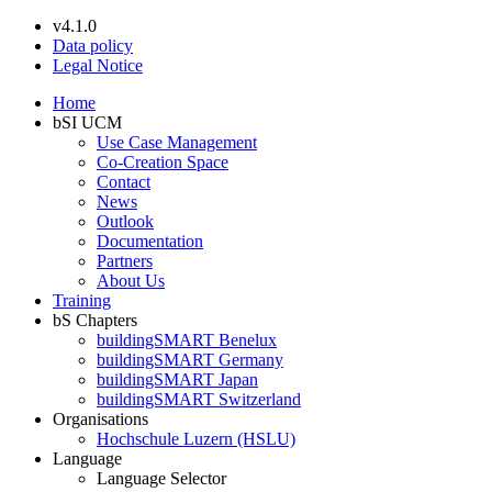
v4.1.0
Data policy
Legal Notice
Home
bSI UCM
Use Case Management
Co-Creation Space
Contact
News
Outlook
Documentation
Partners
About Us
Training
bS Chapters
buildingSMART Benelux
buildingSMART Germany
buildingSMART Japan
buildingSMART Switzerland
Organisations
Hochschule Luzern (HSLU)
Language
Language Selector