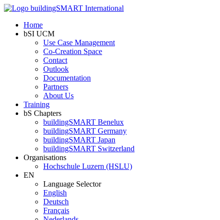
Home
bSI UCM
Use Case Management
Co-Creation Space
Contact
Outlook
Documentation
Partners
About Us
Training
bS Chapters
buildingSMART Benelux
buildingSMART Germany
buildingSMART Japan
buildingSMART Switzerland
Organisations
Hochschule Luzern (HSLU)
EN
Language Selector
English
Deutsch
Français
Nederlands