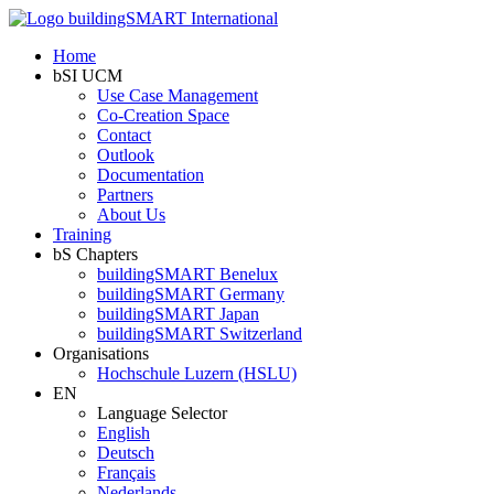
Home
bSI UCM
Use Case Management
Co-Creation Space
Contact
Outlook
Documentation
Partners
About Us
Training
bS Chapters
buildingSMART Benelux
buildingSMART Germany
buildingSMART Japan
buildingSMART Switzerland
Organisations
Hochschule Luzern (HSLU)
EN
Language Selector
English
Deutsch
Français
Nederlands