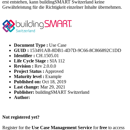
erst entstehen, kann buildingSMART Switzerland keine
Gewährleistung für die Richtigkeit einzelner Inhalte übernehmen.
Document Type :
Use Case
GUID :
153491AB-8DB1-4D7D-9C66-8C866892C1DD
Identifier :
CH.1505.01
Life Cycle Stage :
SIA 112
Revision :
Rev 2.0.0.0
Project Status :
Approved
Maturity level :
Example
Published on:
Oct 18, 2019
Last change:
Mar 29, 2021
Publisher:
buildingSMART Switzerland
Author:
Please Login to get the full Use Case
Not registered yet?
Register for the
Use Case Management Service
for
free
to access