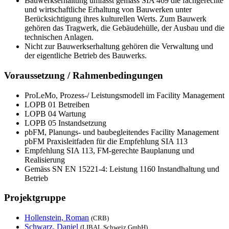
Bauwerkserhaltung umfasst gemäss SIA 469 die fachgerechte
und wirtschaftliche Erhaltung von Bauwerken unter
Berücksichtigung ihres kulturellen Werts. Zum Bauwerk
gehören das Tragwerk, die Gebäudehülle, der Ausbau und die
technischen Anlagen.
Nicht zur Bauwerkserhaltung gehören die Verwaltung und
der eigentliche Betrieb des Bauwerks.
Voraussetzung / Rahmenbedingungen
ProLeMo, Prozess-/ Leistungsmodell im Facility Management
LOPB 01 Betreiben
LOPB 04 Wartung
LOPB 05 Instandsetzung
pbFM, Planungs- und baubegleitendes Facility Management
pbFM Praxisleitfaden für die Empfehlung SIA 113
Empfehlung SIA 113, FM-gerechte Bauplanung und
Realisierung
Gemäss SN EN 15221-4: Leistung 1160 Instandhaltung und
Betrieb
Projektgruppe
Hollenstein, Roman
(CRB)
Schwarz, Daniel
(LIBAL Schweiz GmbH)